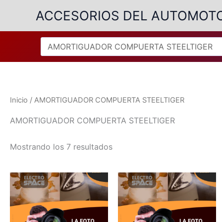
Ir
ACCESORIOS DEL AUTOMOT
al
contenido
Inicio
/ AMORTIGUADOR COMPUERTA STEELTIGER
AMORTIGUADOR COMPUERTA STEELTIGER
Ordenado
Mostrando los 7 resultados
por
popularidad