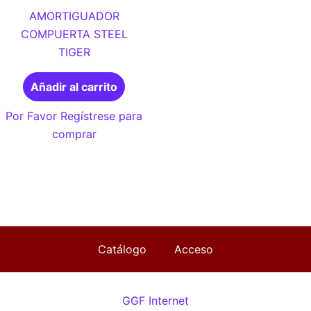
AMORTIGUADOR
COMPUERTA STEEL
TIGER
Añadir al carrito
Por Favor Regístrese para
comprar
Catálogo
Acceso
GGF Internet