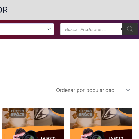
OR
Búsqueda
de
productos