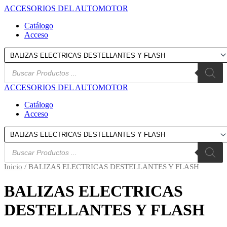
Ir
ACCESORIOS DEL AUTOMOTOR
al
Catálogo
contenido
Acceso
Búsqueda
de
productos
ACCESORIOS DEL AUTOMOTOR
Catálogo
Acceso
Búsqueda
de
productos
Inicio
/ BALIZAS ELECTRICAS DESTELLANTES Y FLASH
BALIZAS ELECTRICAS
DESTELLANTES Y FLASH