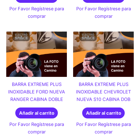
Por Favor Regístrese para
Por Favor Regístrese para
comprar
comprar
BARRA EXTREME PLUS
BARRA EXTREME PLUS
INOXIDABLE FORD NUEVA
INOXIDABLE CHEVROLET
RANGER CABINA DOBLE
NUEVA S10 CABINA DOB
Añadir al carrito
Añadir al carrito
Por Favor Regístrese para
Por Favor Regístrese para
comprar
comprar