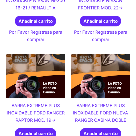
INOXIDABLE NISSAN NP300
INOXIDABLE NISSAN
16-21 / RENAULT A
FRONTIER MOD. 22->
Añadir al carrito
Añadir al carrito
Por Favor Regístrese para
Por Favor Regístrese para
comprar
comprar
BARRA EXTREME PLUS
BARRA EXTREME PLUS
INOXIDABLE FORD RANGER
INOXIDABLE FORD NUEVA
RAPTOR MOD. 19->
RANGER CABINA DOBLE
Añadir al carrito
Añadir al carrito