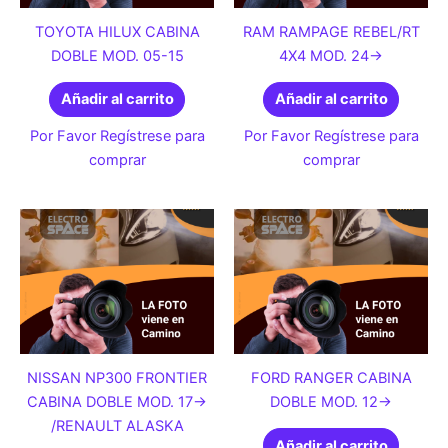
TOYOTA HILUX CABINA
RAM RAMPAGE REBEL/RT
DOBLE MOD. 05-15
4X4 MOD. 24->
Añadir al carrito
Añadir al carrito
Por Favor Regístrese para
Por Favor Regístrese para
comprar
comprar
NISSAN NP300 FRONTIER
FORD RANGER CABINA
CABINA DOBLE MOD. 17->
DOBLE MOD. 12->
/RENAULT ALASKA
Añadir al carrito