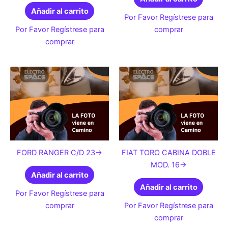
Añadir al carrito
Por Favor Regístrese para
Por Favor Regístrese para
comprar
comprar
FORD RANGER C/D 23->
FIAT TORO CABINA DOBLE
MOD. 16->
Añadir al carrito
Añadir al carrito
Por Favor Regístrese para
comprar
Por Favor Regístrese para
comprar