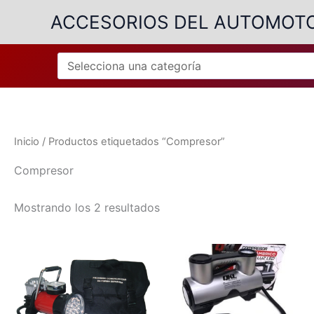
Ir
ACCESORIOS DEL AUTOMOT
al
contenido
Inicio
/ Productos etiquetados “Compresor”
Compresor
Ordenado
Mostrando los 2 resultados
por
popularidad