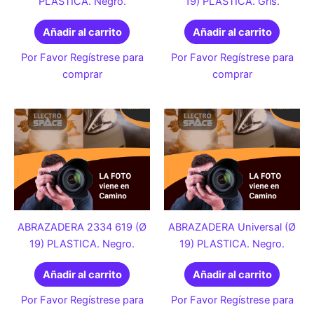
PLASTICA. Negro.
19) PLASTICA. Gris.
Añadir al carrito
Añadir al carrito
Por Favor Regístrese para
Por Favor Regístrese para
comprar
comprar
ABRAZADERA 2334 619 (Ø
ABRAZADERA Universal (Ø
19) PLASTICA. Negro.
19) PLASTICA. Negro.
Añadir al carrito
Añadir al carrito
Por Favor Regístrese para
Por Favor Regístrese para