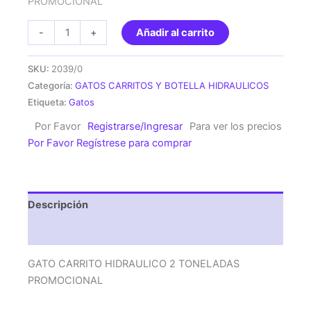
PROMOCIONAL
GATO
-
+
Añadir al carrito
CARRITO
HIDRAULICO
SKU:
2039/0
2
Categoría:
GATOS CARRITOS Y BOTELLA HIDRAULICOS
TONELADAS
Etiqueta:
Gatos
PROMOCIONAL
Por Favor
Registrarse/Ingresar
Para ver los precios
cantidad
Por Favor Regístrese para comprar
Descripción
Valoraciones (0)
GATO CARRITO HIDRAULICO 2 TONELADAS
PROMOCIONAL