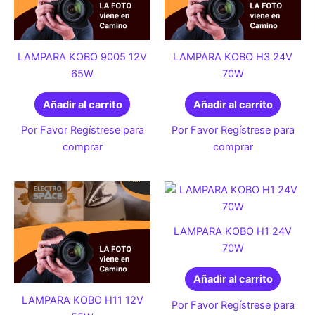
LAMPARA KOBO 9005 12V
LAMPARA KOBO H3 24V
65W
70W
Añadir al carrito
Añadir al carrito
Por Favor Regístrese para
Por Favor Regístrese para
comprar
comprar
LAMPARA KOBO H1 24V
70W
Añadir al carrito
LAMPARA KOBO H11 12V
Por Favor Regístrese para