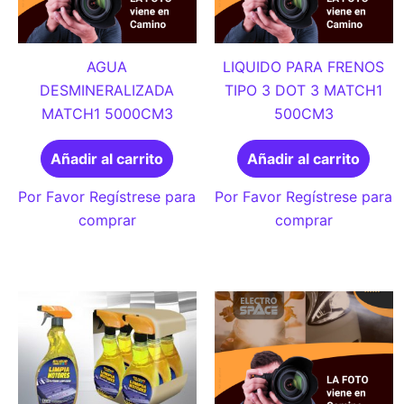
AGUA
LIQUIDO PARA FRENOS
DESMINERALIZADA
TIPO 3 DOT 3 MATCH1
MATCH1 5000CM3
500CM3
Añadir al carrito
Añadir al carrito
Por Favor Regístrese para
Por Favor Regístrese para
comprar
comprar