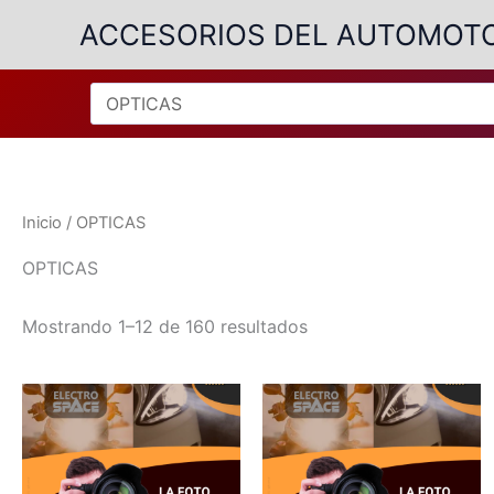
Ir
ACCESORIOS DEL AUTOMOT
al
contenido
Inicio
/ OPTICAS
OPTICAS
Ordenado
Mostrando 1–12 de 160 resultados
por
popularidad