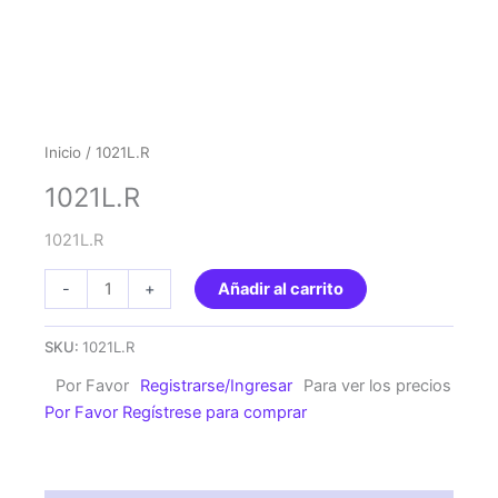
Inicio
/ 1021L.R
1021L.R
1021L.R
1021L.R
-
+
Añadir al carrito
cantidad
SKU:
1021L.R
Por Favor
Registrarse/Ingresar
Para ver los precios
Por Favor Regístrese para comprar