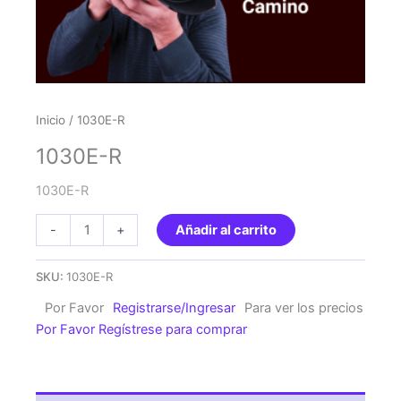
Inicio
/ 1030E-R
1030E-R
1030E-R
1030E-
-
+
Añadir al carrito
R
cantidad
SKU:
1030E-R
Por Favor
Registrarse/Ingresar
Para ver los precios
Por Favor Regístrese para comprar