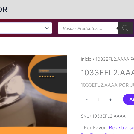
OR
Búsqueda
de
productos
Inicio
/ 1033EFL2.AAAA 
1033EFL2.AA
1033EFL2.AAAA POR 
1033EFL2.AAAA
-
+
Añ
POR
JUEGO
SKU:
1033EFL2.AAAA
cantidad
Por Favor
Registrars