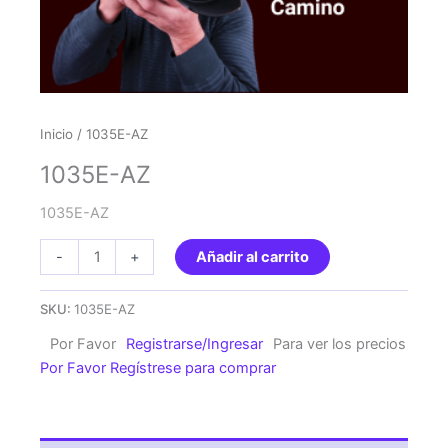
Inicio
/ 1035E-AZ
1035E-AZ
1035E-AZ
1035E-
-
+
Añadir al carrito
AZ
cantidad
SKU:
1035E-AZ
Por Favor
Registrarse/Ingresar
Para ver los precios
Por Favor Regístrese para comprar