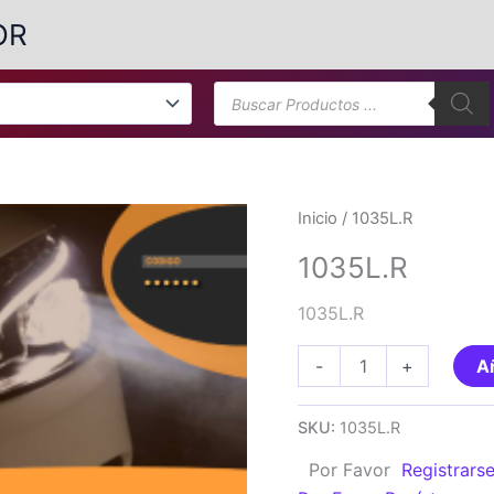
OR
Búsqueda
de
productos
Inicio
/ 1035L.R
1035L.R
1035L.R
1035L.R
-
+
Añ
cantidad
SKU:
1035L.R
Por Favor
Registrars