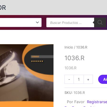
OR
Búsqueda
de
productos
Inicio
/ 1036.R
1036.R
1036.R
1036.R
-
+
Añ
cantidad
SKU:
1036.R
Por Favor
Registrars