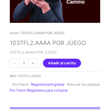
Inicio
/ 1037FL2.AAAA POR JUEGO
1037FL2.AAAA POR JUEGO
1037FL2.AAAA POR JUEGO
1037FL2.AAAA
-
+
Añadir al carrito
POR
JUEGO
SKU:
1037FL2.AAAA
cantidad
Por Favor
Registrarse/Ingresar
Para ver los precios
Por Favor Regístrese para comprar