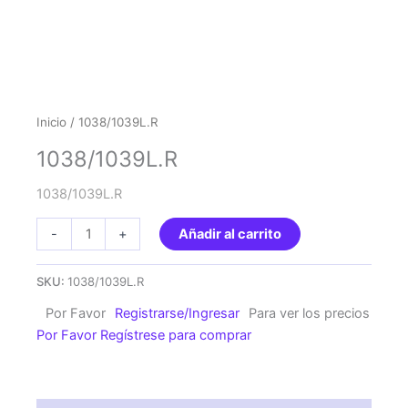
Inicio
/ 1038/1039L.R
1038/1039L.R
1038/1039L.R
1038/1039L.R
-
+
Añadir al carrito
cantidad
SKU:
1038/1039L.R
Por Favor
Registrarse/Ingresar
Para ver los precios
Por Favor Regístrese para comprar