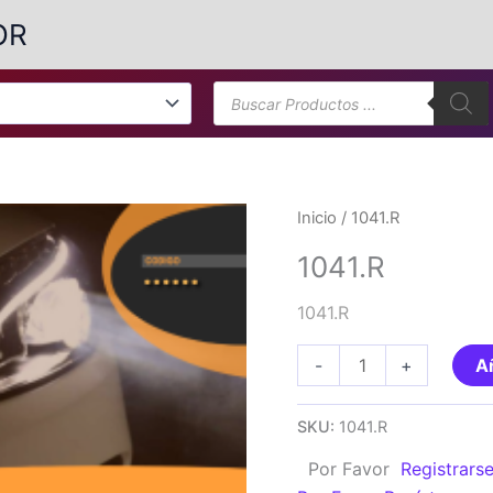
OR
Búsqueda
de
productos
Inicio
/ 1041.R
1041.R
1041.R
1041.R
-
+
Añ
cantidad
SKU:
1041.R
Por Favor
Registrars