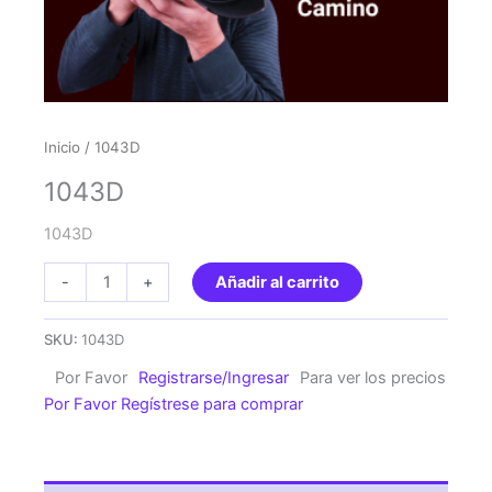
Inicio
/ 1043D
1043D
1043D
1043D
-
+
Añadir al carrito
cantidad
SKU:
1043D
Por Favor
Registrarse/Ingresar
Para ver los precios
Por Favor Regístrese para comprar