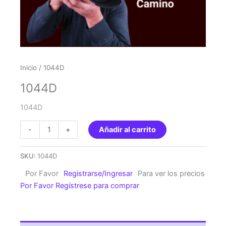
Inicio
/ 1044D
1044D
1044D
1044D
-
+
Añadir al carrito
cantidad
SKU:
1044D
Por Favor
Registrarse/Ingresar
Para ver los precios
Por Favor Regístrese para comprar