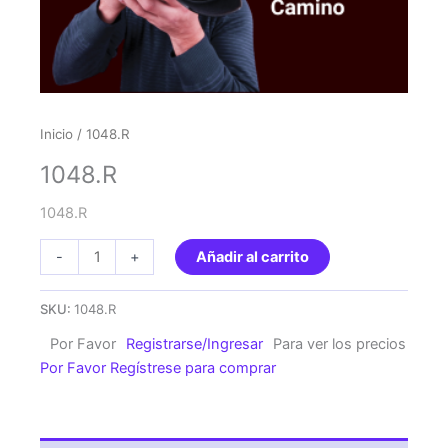
Inicio
/ 1048.R
1048.R
1048.R
1048.R
-
+
Añadir al carrito
cantidad
SKU:
1048.R
Por Favor
Registrarse/Ingresar
Para ver los precios
Por Favor Regístrese para comprar