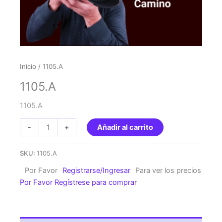
Inicio
/ 1105.A
1105.A
1105.A
1105.A
-
+
Añadir al carrito
cantidad
SKU:
1105.A
Por Favor
Registrarse/Ingresar
Para ver los precios
Por Favor Regístrese para comprar