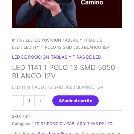
Inicio
/
LED DE POSICION-TABLAS Y TIRAS DE
LED
/ LED 1141 1 POLO 13 SMD 5050 BLANCO 12V
LED DE POSICION-TABLAS Y TIRAS DE LED
LED 1141 1 POLO 13 SMD 5050
BLANCO 12V
LED 1141 1 POLO 13 SMD 5050 BLANCO 12V
LED
-
+
Añadir al carrito
1141
1
SKU:
767
POLO
Categoría:
LED DE POSICION-TABLAS Y TIRAS DE LED
13
Por Favor
Registrarse/Ingresar
Para ver los precios