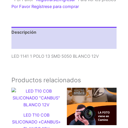
SMD
Por Favor Regístrese para comprar
5050
BLANCO
12V
cantidad
Descripción
Valoraciones (0)
LED 1141 1 POLO 13 SMD 5050 BLANCO 12V
Productos relacionados
LED T10 COB
SILICONADO «CANBUS»