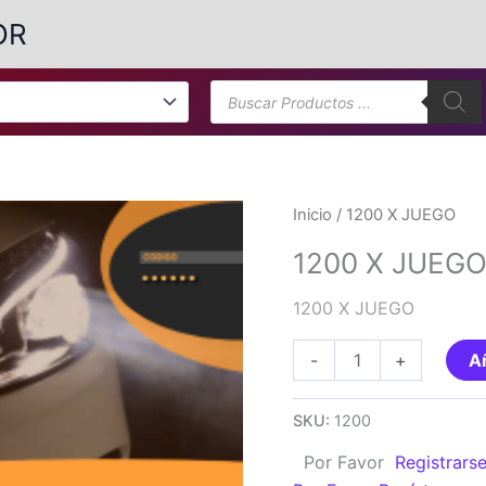
OR
Búsqueda
de
productos
Inicio
/ 1200 X JUEGO
1200 X JUEG
1200 X JUEGO
1200
-
+
Añ
X
JUEGO
SKU:
1200
cantidad
Por Favor
Registrars