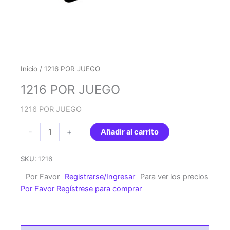
Inicio
/ 1216 POR JUEGO
1216 POR JUEGO
1216 POR JUEGO
1216
-
+
Añadir al carrito
POR
JUEGO
SKU:
1216
cantidad
Por Favor
Registrarse/Ingresar
Para ver los precios
Por Favor Regístrese para comprar