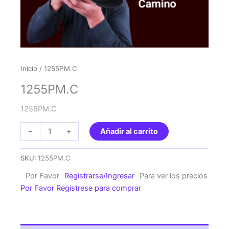
Inicio
/ 1255PM.C
1255PM.C
1255PM.C
1255PM.C
-
+
Añadir al carrito
cantidad
SKU:
1255PM.C
Por Favor
Registrarse/Ingresar
Para ver los precios
Por Favor Regístrese para comprar