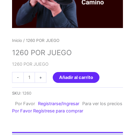
Inicio
/ 1260 POR JUEGO
1260 POR JUEGO
1260 POR JUEGO
1260
-
+
Añadir al carrito
POR
JUEGO
SKU:
1260
cantidad
Por Favor
Registrarse/Ingresar
Para ver los precios
Por Favor Regístrese para comprar