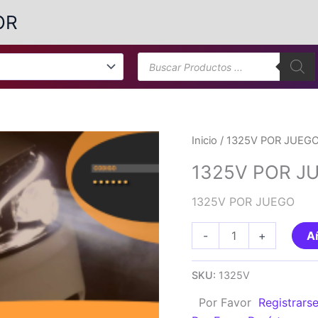
OR
Búsqueda
de
productos
Inicio
/ 1325V POR JUEG
1325V POR J
1325V POR JUEGO
1325V
-
+
Añ
POR
JUEGO
SKU:
1325V
cantidad
Por Favor
Registrars