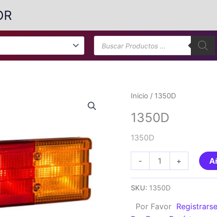
OR
Búsqueda
de
productos
Inicio
/ 1350D
1350D
1350D
1350D
-
+
Añ
cantidad
SKU:
1350D
Por Favor
Registrars