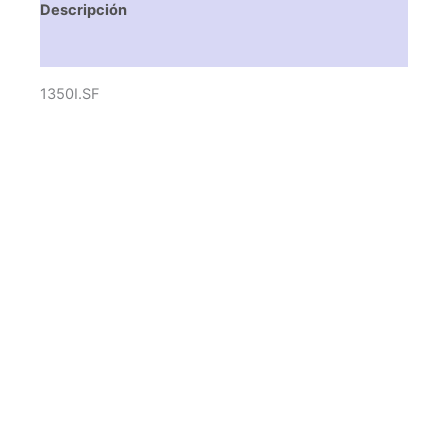
Descripción
Valoraciones (0)
1350I.SF