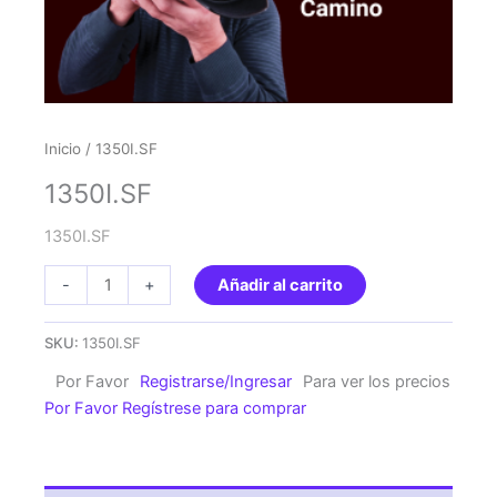
Inicio
/ 1350I.SF
1350I.SF
1350I.SF
1350I.SF
-
+
Añadir al carrito
cantidad
SKU:
1350I.SF
Por Favor
Registrarse/Ingresar
Para ver los precios
Por Favor Regístrese para comprar