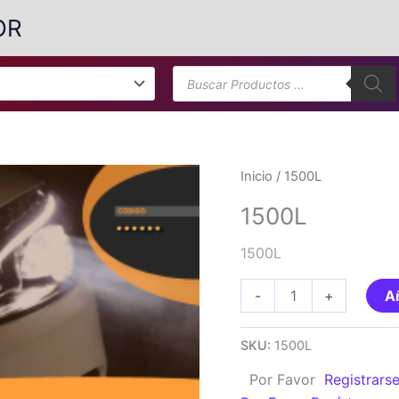
OR
Búsqueda
de
productos
Inicio
/ 1500L
1500L
1500L
1500L
-
+
Añ
cantidad
SKU:
1500L
Por Favor
Registrars