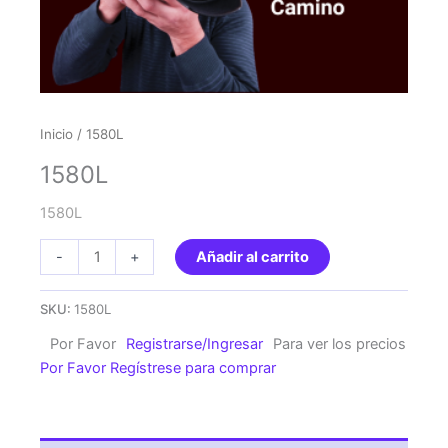
Inicio
/ 1580L
1580L
1580L
1580L
-
+
Añadir al carrito
cantidad
SKU:
1580L
Por Favor
Registrarse/Ingresar
Para ver los precios
Por Favor Regístrese para comprar