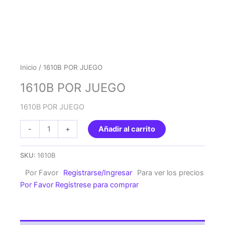
Inicio
/ 1610B POR JUEGO
1610B POR JUEGO
1610B POR JUEGO
1610B
-
+
Añadir al carrito
POR
JUEGO
SKU:
1610B
cantidad
Por Favor
Registrarse/Ingresar
Para ver los precios
Por Favor Regístrese para comprar