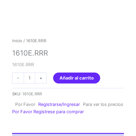
Inicio
/ 1610E.RRR
1610E.RRR
1610E.RRR
1610E.RRR
-
+
Añadir al carrito
cantidad
SKU:
1610E.RRR
Por Favor
Registrarse/Ingresar
Para ver los precios
Por Favor Regístrese para comprar