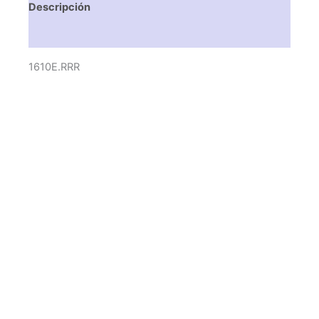
Descripción
Valoraciones (0)
1610E.RRR