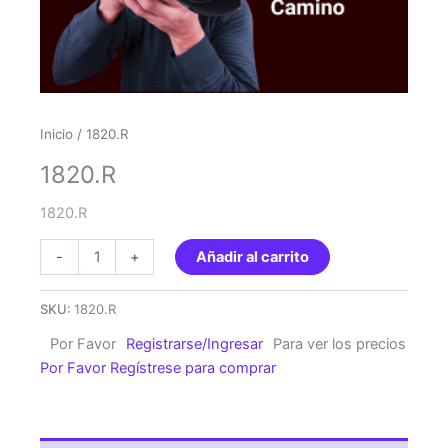
Inicio
/ 1820.R
1820.R
1820.R
1820.R
-
+
Añadir al carrito
cantidad
SKU:
1820.R
Por Favor
Registrarse/Ingresar
Para ver los precios
Por Favor Regístrese para comprar