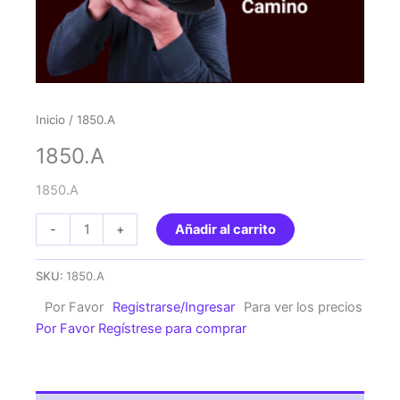
Inicio
/ 1850.A
1850.A
1850.A
1850.A
-
+
Añadir al carrito
cantidad
SKU:
1850.A
Por Favor
Registrarse/Ingresar
Para ver los precios
Por Favor Regístrese para comprar