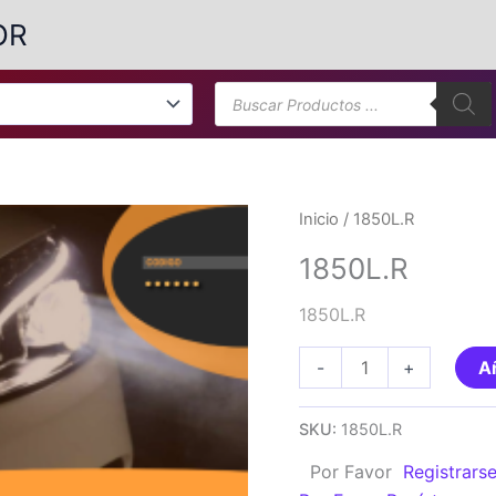
OR
Búsqueda
de
productos
Inicio
/ 1850L.R
1850L.R
1850L.R
1850L.R
-
+
Añ
cantidad
SKU:
1850L.R
Por Favor
Registrars