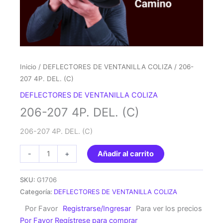
Inicio
/
DEFLECTORES DE VENTANILLA COLIZA
/ 206-
207 4P. DEL. (C)
DEFLECTORES DE VENTANILLA COLIZA
206-207 4P. DEL. (C)
206-207 4P. DEL. (C)
206-
-
+
Añadir al carrito
207
4P.
SKU:
G1706
DEL.
Categoría:
DEFLECTORES DE VENTANILLA COLIZA
(C)
Por Favor
Registrarse/Ingresar
Para ver los precios
cantidad
Por Favor Regístrese para comprar