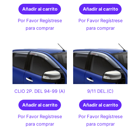
Añadir al carrito
Añadir al carrito
Por Favor Regístrese
Por Favor Regístrese
para comprar
para comprar
CLIO 2P. DEL 94-99 (A)
9/11 DEL.(C)
Añadir al carrito
Añadir al carrito
Por Favor Regístrese
Por Favor Regístrese
para comprar
para comprar