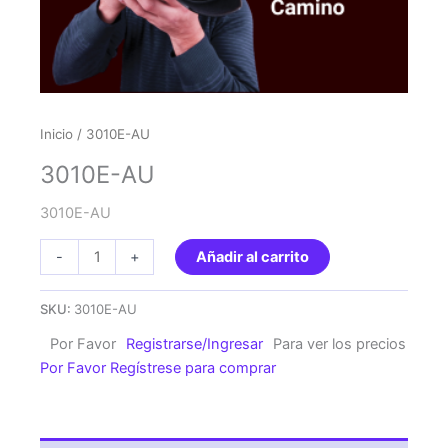
Inicio
/ 3010E-AU
3010E-AU
3010E-AU
3010E-
-
+
Añadir al carrito
AU
cantidad
SKU:
3010E-AU
Por Favor
Registrarse/Ingresar
Para ver los precios
Por Favor Regístrese para comprar