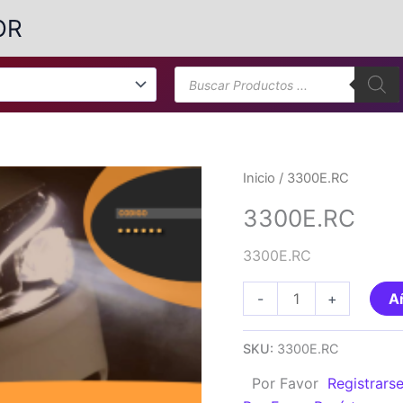
OR
Búsqueda
de
productos
Inicio
/ 3300E.RC
3300E.RC
3300E.RC
3300E.RC
-
+
Añ
cantidad
SKU:
3300E.RC
Por Favor
Registrars