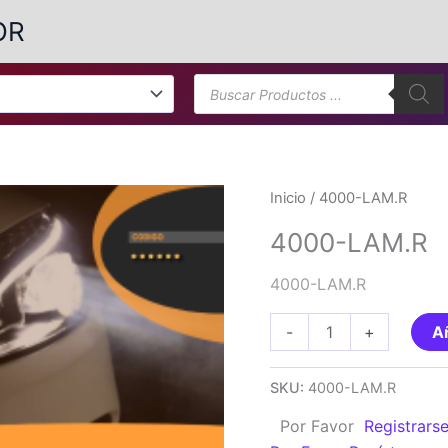
OR
Búsqueda
de
productos
Inicio
/ 4000-LAM.R
4000-LAM.R
4000-LAM.R
4000-
-
+
Añ
LAM.R
cantidad
SKU:
4000-LAM.R
Por Favor
Registrars