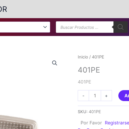
OR
Búsqueda
de
productos
Inicio
/ 401PE
401PE
401PE
401PE
-
+
Añ
cantidad
SKU:
401PE
Por Favor
Registrars