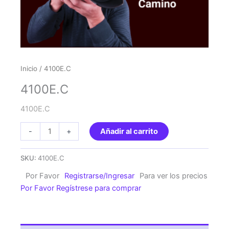
Inicio
/ 4100E.C
4100E.C
4100E.C
4100E.C
-
+
Añadir al carrito
cantidad
SKU:
4100E.C
Por Favor
Registrarse/Ingresar
Para ver los precios
Por Favor Regístrese para comprar