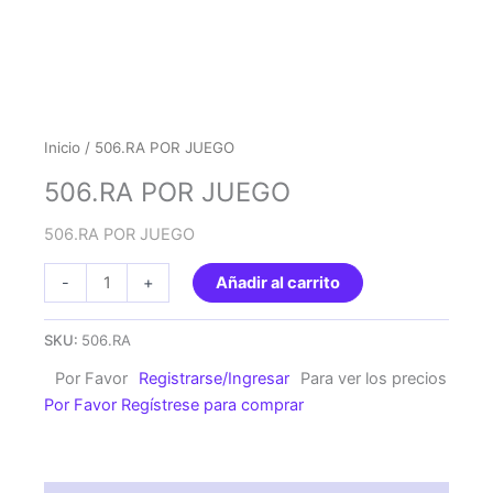
Inicio
/ 506.RA POR JUEGO
506.RA POR JUEGO
506.RA POR JUEGO
506.RA
-
+
Añadir al carrito
POR
JUEGO
SKU:
506.RA
cantidad
Por Favor
Registrarse/Ingresar
Para ver los precios
Por Favor Regístrese para comprar