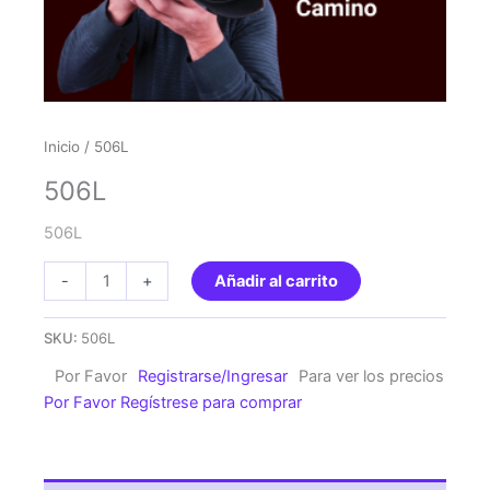
Inicio
/ 506L
506L
506L
506L
-
+
Añadir al carrito
cantidad
SKU:
506L
Por Favor
Registrarse/Ingresar
Para ver los precios
Por Favor Regístrese para comprar