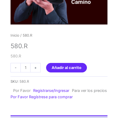
Inicio
/ 580.R
580.R
580.R
580.R
-
+
Añadir al carrito
cantidad
SKU:
580.R
Por Favor
Registrarse/Ingresar
Para ver los precios
Por Favor Regístrese para comprar