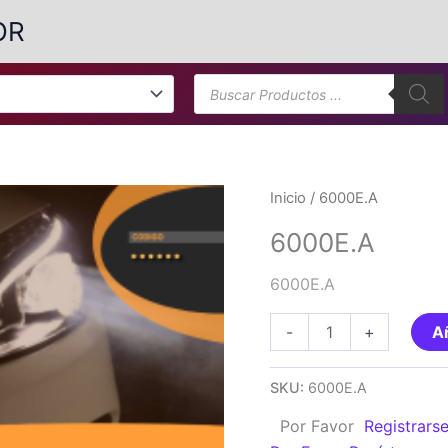
OR
Búsqueda
de
productos
Inicio
/ 6000E.A
6000E.A
6000E.A
6000E.A
-
+
Añ
cantidad
SKU:
6000E.A
Por Favor
Registrars