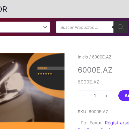
OR
Búsqueda
de
productos
Inicio
/ 6000E.AZ
6000E.AZ
6000E.AZ
6000E.AZ
-
+
Añ
cantidad
SKU:
6000E.AZ
Por Favor
Registrars