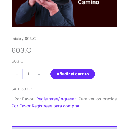
Inicio
/ 603.C
603.C
603.C
603.C
-
+
Añadir al carrito
cantidad
SKU:
603.C
Por Favor
Registrarse/Ingresar
Para ver los precios
Por Favor Regístrese para comprar